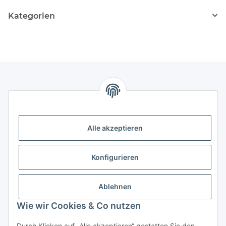
Kategorien
Storkower Straße 158
Alle akzeptieren
D-10407 Berlin
Deutschland
Konfigurieren
KONTAKT
Tel:
+49 (0)30 555 70 70 – 0
Ablehnen
Fax: +49 (0)30 555 70 70 – 99
Wie wir Cookies & Co nutzen
Informationen
Durch Klicken auf „Alle akzeptieren“ gestatten Sie den