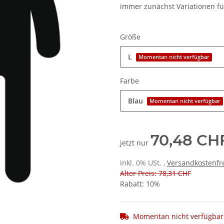
immer zunächst Variationen für
Größe
L
Momentan nicht verfügbar
Farbe
Blau
Momentan nicht verfügbar
70,48 CH
jetzt nur
inkl. 0% USt. ,
Versandkostenfre
Alter Preis: 78,31 CHF
Rabatt:
10%
Momentan nicht verfügbar