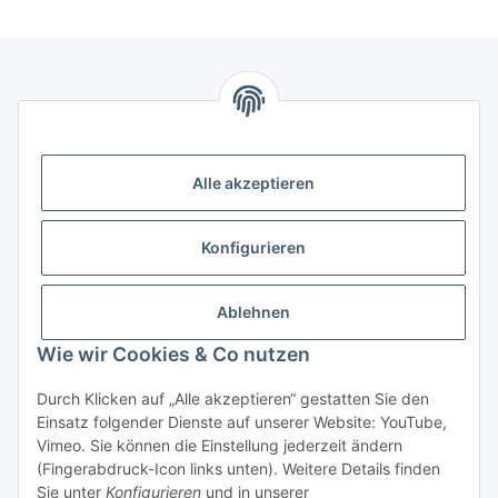
Storkower Straße 158
Alle akzeptieren
D-10407 Berlin
Deutschland
Konfigurieren
KONTAKT
Tel:
+49 (0)30 555 70 70 – 0
Ablehnen
Fax: +49 (0)30 555 70 70 – 99
Wie wir Cookies & Co nutzen
Informationen
Durch Klicken auf „Alle akzeptieren“ gestatten Sie den
Einsatz folgender Dienste auf unserer Website: YouTube,
Gesetzliche Informationen
Vimeo. Sie können die Einstellung jederzeit ändern
(Fingerabdruck-Icon links unten). Weitere Details finden
Sie unter
Konfigurieren
und in unserer