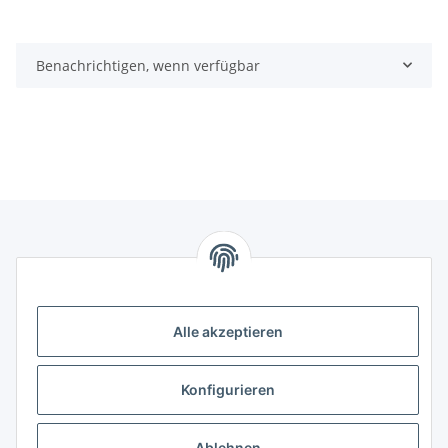
Benachrichtigen, wenn verfügbar
Storkower Straße 158
Alle akzeptieren
D-10407 Berlin
Deutschland
Konfigurieren
KONTAKT
Tel:
+49 (0)30 555 70 70 – 0
Ablehnen